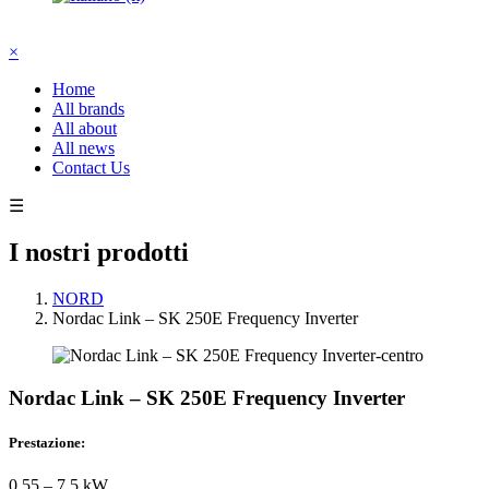
×
Home
All brands
All about
All news
Contact Us
☰
I nostri prodotti
NORD
Nordac Link – SK 250E Frequency Inverter
Nordac Link – SK 250E Frequency Inverter
Prestazione:
0,55 – 7,5 kW