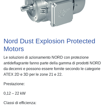
All
news
Contact
Us
Nord Dust Explosion Protected
Motors
Le soluzioni di azionamento NORD con protezione
antideflagrante fanno parte della gamma di prodotti NORD
da decenni e possono essere fornite secondo le categorie
ATEX 2D e 3D per le zone 21 e 22.
Prestazione:
0,12 – 22 kW
Classi di efficienza: