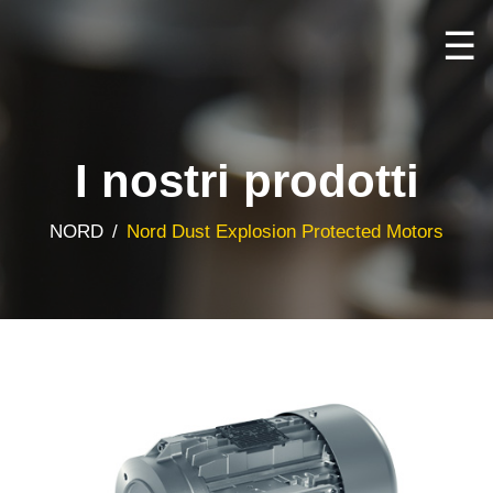
☰
I nostri prodotti
Home
NORD
Nord Dust Explosion Protected Motors
All
brands
All
about