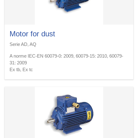
brands
All
about
Motor for dust
Serie AD, AQ
All
A norme IEC-EN 60079-0: 2009, 60079-15: 2010, 60079-
31: 2009
news
Ex tb, Ex tc
Dimensione del telaio (ghisa) 63 ÷ 315 certificato dall’ente
notificato
Contact
Categoria ATEX 2D, 3D
Us
Gruppo IIIB, IIIC
Protezione IP65 ÷ IP55
Temperatura superficiale massima [° C] T135, T100, T85
Potenza 0,05 ÷ 200 kW
Velocità trifase 1 o 2
Monofase (dimensione telaio 63 ÷ 100)
Ventilazione IC410, IC411, IC416, IC418