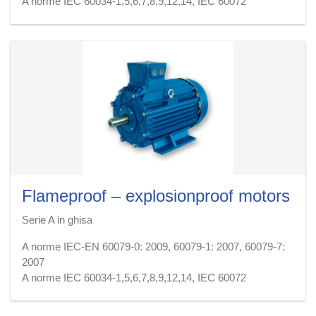
A norme IEC 60034-1,5,6,7,8,9,12,14, IEC 60072
Ex-d, Ex-de
Dimensione telaio 63 ÷ 315
Categoria ATEX 2G
Gruppo IIB, IIC
Classe di temperatura T3, T4
Protezione IP55 ÷ IP65
Potenza 0,05 ÷ 132 kW
Velocità trifase 1 o 2
Freno a disco A.C. o D.C.
Ventilazione IC410, IC411, IC416, IC418
Flameproof – explosionproof motors
Serie A in ghisa
A norme IEC-EN 60079-0: 2009, 60079-1: 2007, 60079-7:
2007
A norme IEC 60034-1,5,6,7,8,9,12,14, IEC 60072
Ex-d, Ex-de
Dimensione telaio 63 ÷ 315