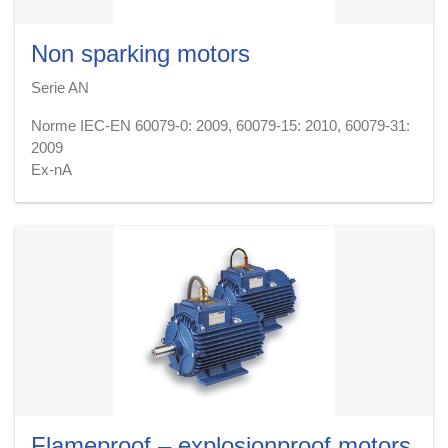
Disponibile con freno
Disponibile per Gas + Dust (Serie AQ
Non sparking motors
Serie AN
Norme IEC-EN 60079-0: 2009, 60079-15: 2010, 60079-31:
2009
Ex-nA
Dimensione del telaio (ghisa) 63 ÷ 315
certificato dall’ente notificato
Categoria ATEX 3G
Gruppo II
Classe di temperatura T3 (max 170 ° C)
Protezione IP55
Potenza 0,05 ÷ 200 kW
Velocità trifase 1 o 2
Ventilazione IC410, IC411, IC416, IC418
Disponibile IE2
Flameproof – explosionproof motors