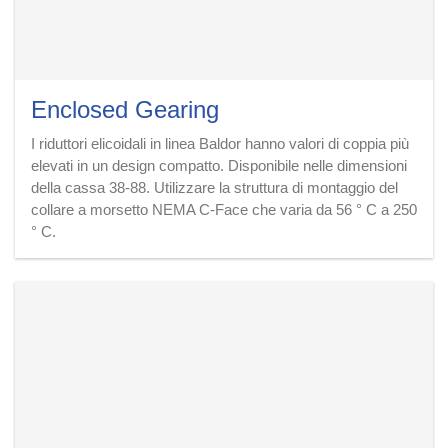
All
news
Enclosed Gearing
I riduttori elicoidali in linea Baldor hanno valori di coppia più
Contact
elevati in un design compatto. Disponibile nelle dimensioni
della cassa 38-88. Utilizzare la struttura di montaggio del
Us
collare a morsetto NEMA C-Face che varia da 56 ° C a 250
° C.
Gamma di prodotti
Riduttori in linea / concentrici
Offset / Parallel Reducers
Riduttori ad angolo retto
Gearing Accessori