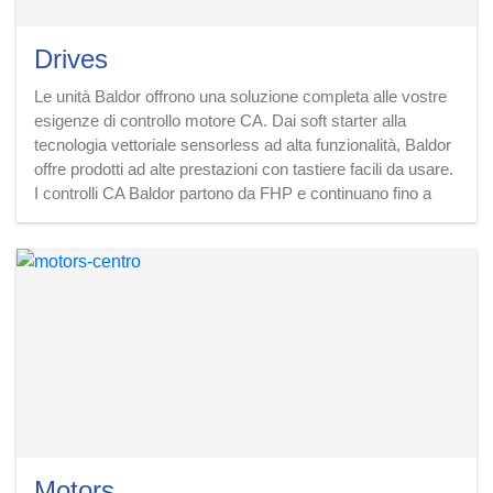
Drives
Le unità Baldor offrono una soluzione completa alle vostre
esigenze di controllo motore CA. Dai soft starter alla
tecnologia vettoriale sensorless ad alta funzionalità, Baldor
offre prodotti ad alte prestazioni con tastiere facili da usare.
I controlli CA Baldor partono da FHP e continuano fino a
550 HP e sono disponibili nelle configurazioni 115 V, 230 V,
460 V e 600 V.
Baldor offre due linee di azionamenti DC per il controllo dei
motori CC. La serie BC inizia a frazionaria e passa
attraverso 5 cavalli per applicazioni monofase 115 e 230
Vac.
La serie DCS800-EP copre dimensioni tra 5 e 600 cavalli
per trifase 230 e 460 Vac. Entrambi offrono un controllo
robusto e resistente per applicazioni esigenti.
Motors